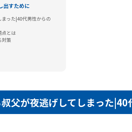
し出すために
まった|40代男性からの
題点とは
る対策
叔父が夜逃げしてしまった|4