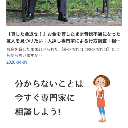
【貸した金返せ！】お金を貸したまま音信不通になった
友人を見つけたい｜人探し専門家による行方調査｜相談
事例
お金を貸したまま逃げられた 【金の切れ目は縁の切れ目】とは
昔から言いますが‥
2020-04-09