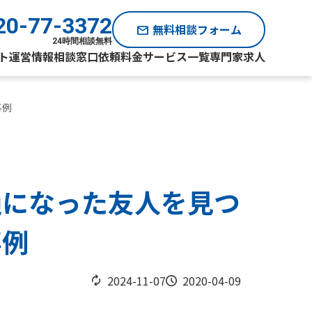
20-77-3372
無料相談フォーム
mail
24時間相談無料
ト運営情報
相談窓口
依頼料金
サービス一覧
専門家求人
事例
通になった友人を見つ
事例
2024-11-07
2020-04-09