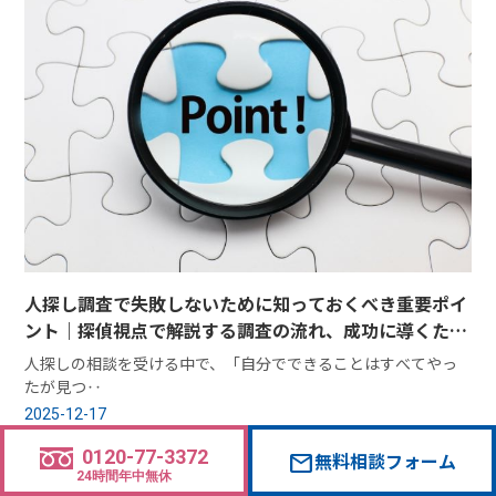
人探し調査で失敗しないために知っておくべき重要ポイ
ント｜探偵視点で解説する調査の流れ、成功に導くため
秘訣
人探しの相談を受ける中で、「自分でできることはすべてやっ
たが見つ‥
2025-12-17
0120-77-3372
無料相談フォーム
mail
24時間年中無休